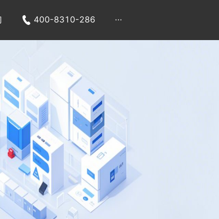
们
400-8310-286
···