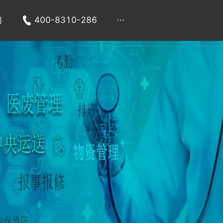
们
400-8310-286
···